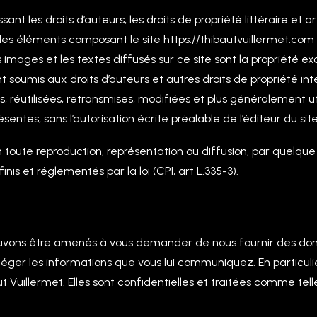
 les droits d’auteurs, les droits de propriété littéraire et arti
 des éléments composant le site https://thibautvuillermet.com 
es images et les textes diffusés sur ce site sont la propriété e
ont soumis aux droits d’auteurs et autres droits de propriété in
, réutilisées, retransmises, modifiées et plus généralement ut
tes, sans l’autorisation écrite préalable de l’éditeur du site
on toute reproduction, représentation ou diffusion, par quelque
éfinis et réglementés par la loi (CPI, art L.335-3).
pouvons être amenés à vous demander de nous fournir des don
téger les informations que vous lui communiquez. En particulie
t Vuillermet. Elles sont confidentielles et traitées comme telles