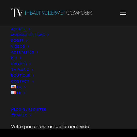
ACCUEIL
MUSIQUE DE FILMS
SCORE
VIDEOS
7 Mai 2025 – Cathédrale d’Orléans
ACTUALITÉS
BIO
Spectacle de la remise de l’étendard de Jeanne
CREDITS
TV MUSIC
d’Arc
BOUTIQUE
CONTACT
EN
FR
LOGIN / REGISTER
PANIER
Votre panier est actuellement vide.