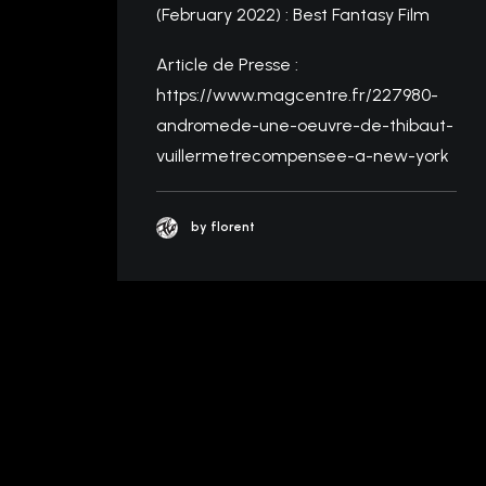
(February 2022) : Best Fantasy Film
Article de Presse :
https://www.magcentre.fr/227980-
andromede-une-oeuvre-de-thibaut-
vuillermetrecompensee-a-new-york
by florent