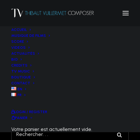
ACCUEIL
MUSIQUE DE FILMS
SCORE
VIDEOS
JUIN 2022
ACTUALITÉS
BIO
Film de Patrice Blanchard
CREDITS
TV MUSIC
Teaser:
https://www.youtube.com/watch?
BOUTIQUE
v=qlTZc7qSjko
CONTACT
Musique originale : Thibaut Vuillermet
EN
FR
LOGIN / REGISTER
PANIER
Votre panier est actuellement vide.