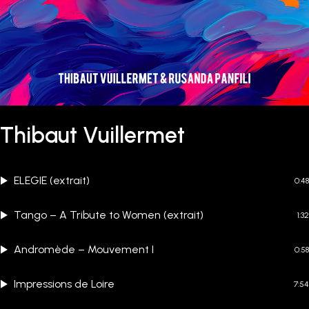
Thibaut Vuillermet
ELEGIE (extrait)
0:48
Tango – A Tribute to Women (extrait)
1:32
Andromède – Mouvement I
0:58
Impressions de Loire
7:54