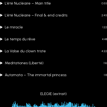
L’été Nucléaire – Main title
0:55
L’été Nucléaire – Final & end credits
2:45
Le miracle
1:22
Le temps du rêve
4:48
La Valse du clown triste
4:22
Meditationes (Liberté)
1:16
Automata – The immortal princess
1:13
ELEGIE (extrait)