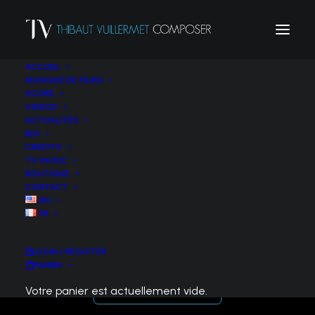
ACCUEIL
MUSIQUE DE FILMS
SCORE
VIDEOS
ACTUALITÉS
BIO
CREDITS
TV MUSIC
BOUTIQUE
CONTACT
EN
Petite suite pittoresque (2012) –
FR
Trompette et ensemble à cordes
LOGIN / REGISTER
PANIER
Votre panier est actuellement vide.
ACHETER LA PARTITION