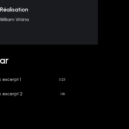
Réalisation
William Vitória
ar
 excerpt 1
0:23
 excerpt 2
1:36