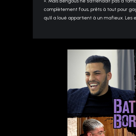
». Mais Bengous ne s’attendait pas à tombe
complètement fous, prêts à tout pour gagn
qu’il a loué appartient à un mafieux. Le