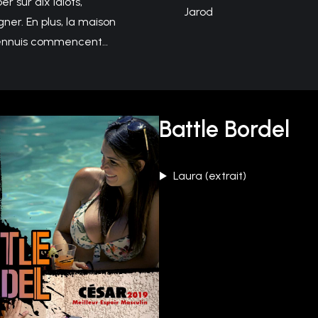
r sur dix idiots,
Jarod
er. En plus, la maison
s ennuis commencent…
Battle Bordel
Laura (extrait)